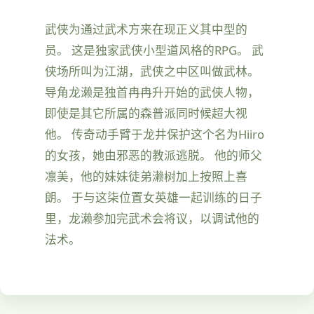
武侠为通过武术方来在现正义其中型的
员。 这是独家武侠小型道风格的RPG。 武
侠场所叫为江湖，武侠之中区叫做武林。
导角龙濑是独首冉冉升开始的武侠人物，
即使是其它所属的森普派同时候超大视
他。 传奇动手臂于龙井保护这个名为Hiiro
的女孩，她由邪恶的教派逃脱。 他的师父
凛美，他的妹妹徒弟濑树加上按照上喜
朗。 于与这柒位置女英雄一起训练的日子
里，龙濑参加完武术会将议，以调试他的
法术。