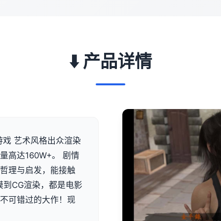
⬇️ 产品详情
游戏 艺术风格出众渲染
高达160W+。 剧情
有哲理与启发，能接触
模到CG渲染，都是电影
是不可错过的大作！现