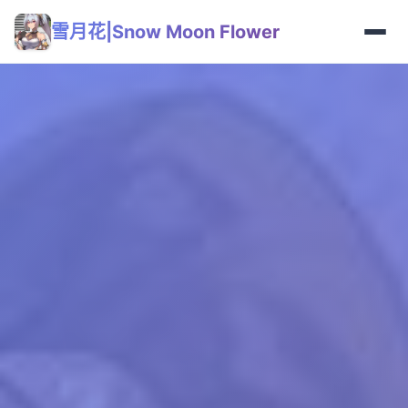
雪月花|Snow Moon Flower