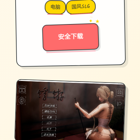
国风SLG
电脑
→
✦ ★
安全下载