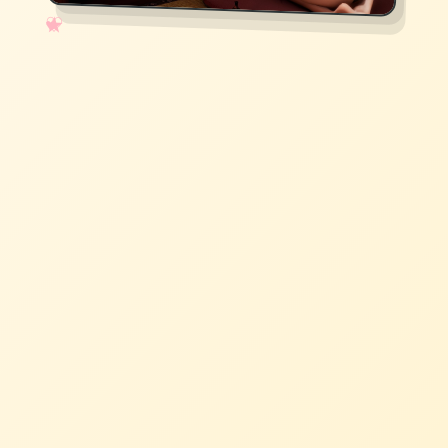
✧
♡
★
♥