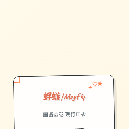
✦
♡
★
蜉蝣|MayFly
国语边载,现行正版