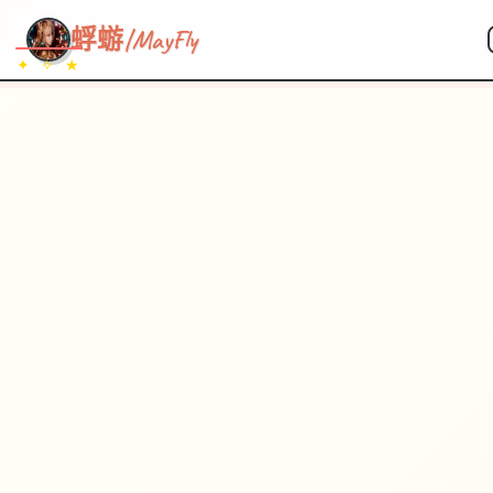
~~~
★
♡
✦
✧
♥
~
→
↗
蜉蝣|MayFly
✦ ✧ ★