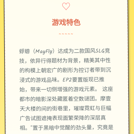
♡
游戏特色
~~~~~
蜉蝣（MayFly）达成为二款国风SLG竞
技，依异行得题材为背景，精美其中性
的构模上朝宏广的剧形为控订者带到沉
浸式的游戏品味。EP2要置版现已推
始，带来一切侧增强的游戏元素。 这座
都市的暗影深处藏匿着空数谜团。摩壹
天大楼的间的街巷里，璀璨霓虹与巨幅
广告试图遮掩表现面繁荣降的深层真
相。"置于黑暗中觉醒的劲头量，究竟是