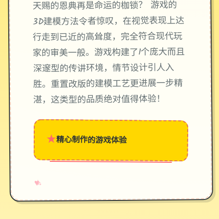
天赐的恩典再是命运的枷锁？ 游戏的
3D建模方法令者惊叹，在视觉表现上达
行走到已近的高耸度，完全符合现代玩
家的审美一般。游戏构建了1个庞大而且
深邃型的传讲环境，情节设计引人入
胜。重置改版的建模工艺更进展一步精
湛，这类型的品质绝对值得体验！
★
精心制作的游戏体验
→
✧
♥