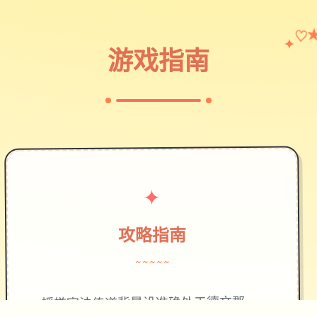
✦
♡
游戏指南
✦
攻略指南
~~~~~
蜉蝣官法传道背景设准确处于德文郡，