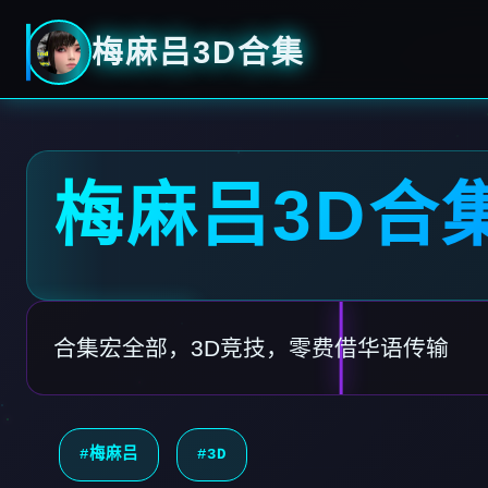
梅麻吕3D合集
梅麻吕3D合
合集宏全部，3D竞技，零费借华语传输
#梅麻吕
#3D