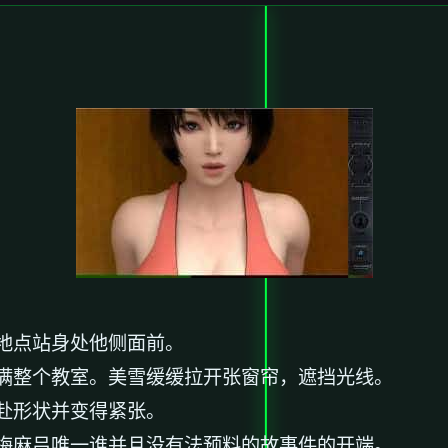
地点站身处他侧面前。
满整个教室。美雪缓缓拉开张窗帘，遮挡光线。
赴形状并变得紧张。
梅麻吕唯一谁并且没有法预料的故事件的开端。