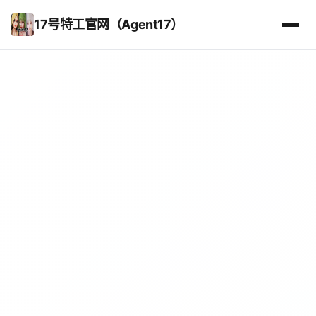
17号特工官网（Agent17）