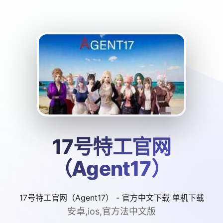
17号特工官网
（Agent17）
17号特工官网（Agent17） - 官方中文下载 单机下载
安卓,ios,官方法中文版