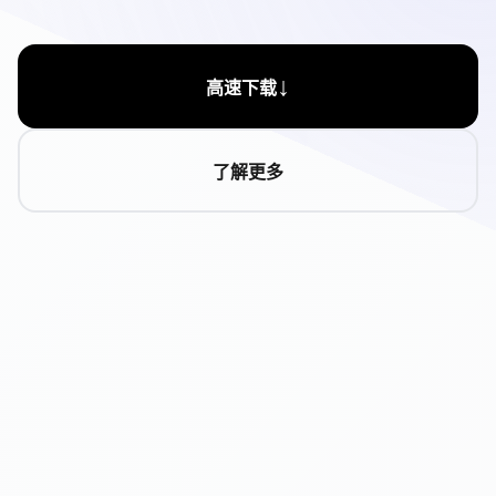
↓
高速下载
了解更多