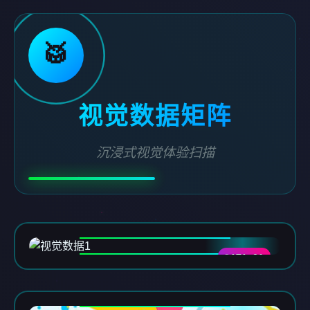
🥁
视觉数据矩阵
沉浸式视觉体验扫描
DATA-01