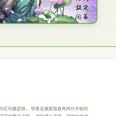
之中区叫做武林。 导角龙濑是独首冉冉升开始的