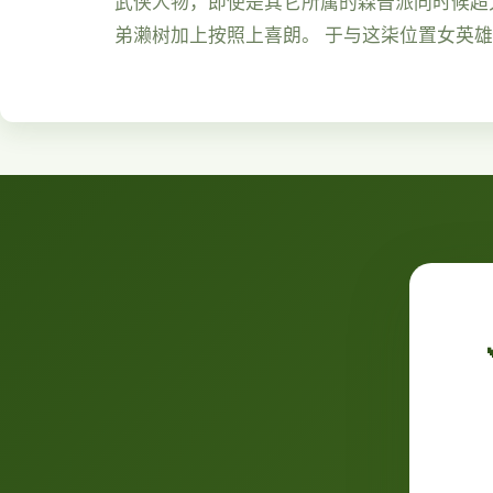
武侠人物，即使是其它所属的森普派同时候超大
弟濑树加上按照上喜朗。 于与这柒位置女英