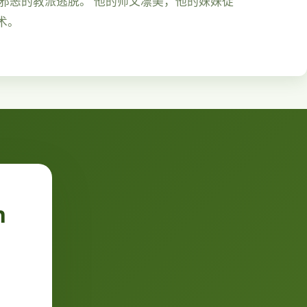
由邪恶的教派逃脱。 他的师父凛美，他的妹妹徒
术。
n