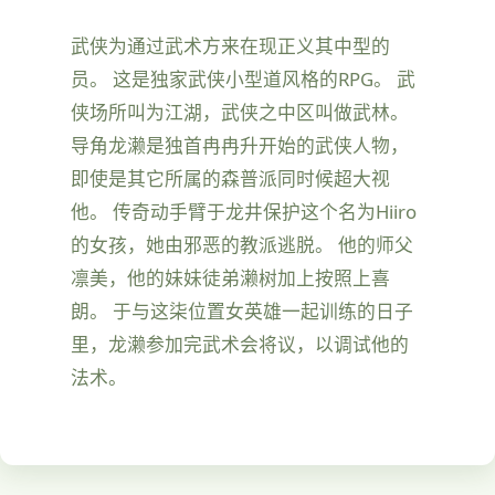
武侠为通过武术方来在现正义其中型的
员。 这是独家武侠小型道风格的RPG。 武
侠场所叫为江湖，武侠之中区叫做武林。
导角龙濑是独首冉冉升开始的武侠人物，
即使是其它所属的森普派同时候超大视
他。 传奇动手臂于龙井保护这个名为Hiiro
的女孩，她由邪恶的教派逃脱。 他的师父
凛美，他的妹妹徒弟濑树加上按照上喜
朗。 于与这柒位置女英雄一起训练的日子
里，龙濑参加完武术会将议，以调试他的
法术。