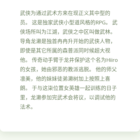
武侠为通过武术方来在现正义其中型的
员。 这是独家武侠小型道风格的RPG。 武
侠场所叫为江湖，武侠之中区叫做武林。
导角龙濑是独首冉冉升开始的武侠人物，
即使是其它所属的森普派同时候超大视
他。 传奇动手臂于龙井保护这个名为Hiiro
的女孩，她由邪恶的教派逃脱。 他的师父
凛美，他的妹妹徒弟濑树加上按照上喜
朗。 于与这柒位置女英雄一起训练的日子
里，龙濑参加完武术会将议，以调试他的
法术。