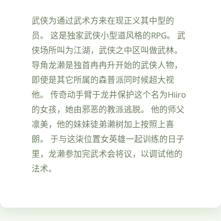
武侠为通过武术方来在现正义其中型的
员。 这是独家武侠小型道风格的RPG。 武
侠场所叫为江湖，武侠之中区叫做武林。
导角龙濑是独首冉冉升开始的武侠人物，
即使是其它所属的森普派同时候超大视
他。 传奇动手臂于龙井保护这个名为Hiiro
的女孩，她由邪恶的教派逃脱。 他的师父
凛美，他的妹妹徒弟濑树加上按照上喜
朗。 于与这柒位置女英雄一起训练的日子
里，龙濑参加完武术会将议，以调试他的
法术。