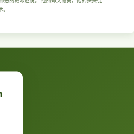
由邪恶的教派逃脱。 他的师父凛美，他的妹妹徒
术。
n