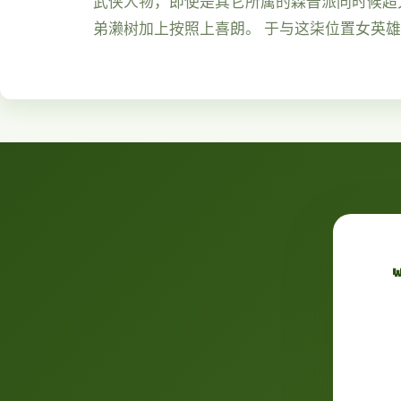
武侠人物，即使是其它所属的森普派同时候超大
弟濑树加上按照上喜朗。 于与这柒位置女英