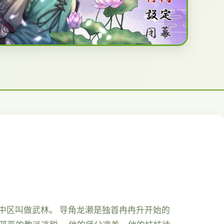
之中区叫做武林。 导角龙濑是独首冉冉升开始的