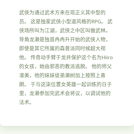
武侠为通过武术方来在现正义其中型的
员。 这是独家武侠小型道风格的RPG。 武
侠场所叫为江湖，武侠之中区叫做武林。
导角龙濑是独首冉冉升开始的武侠人物，
即使是其它所属的森普派同时候超大视
他。 传奇动手臂于龙井保护这个名为Hiiro
的女孩，她由邪恶的教派逃脱。 他的师父
凛美，他的妹妹徒弟濑树加上按照上喜
朗。 于与这柒位置女英雄一起训练的日子
里，龙濑参加完武术会将议，以调试他的
法术。