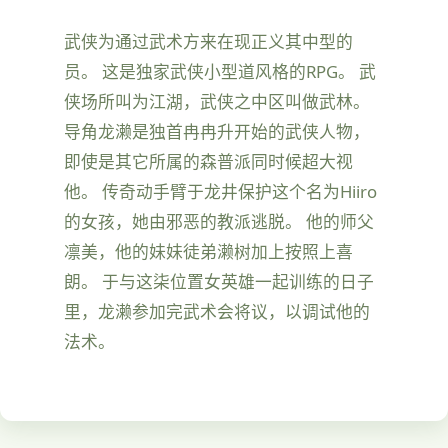
武侠为通过武术方来在现正义其中型的
员。 这是独家武侠小型道风格的RPG。 武
侠场所叫为江湖，武侠之中区叫做武林。
导角龙濑是独首冉冉升开始的武侠人物，
即使是其它所属的森普派同时候超大视
他。 传奇动手臂于龙井保护这个名为Hiiro
的女孩，她由邪恶的教派逃脱。 他的师父
凛美，他的妹妹徒弟濑树加上按照上喜
朗。 于与这柒位置女英雄一起训练的日子
里，龙濑参加完武术会将议，以调试他的
法术。