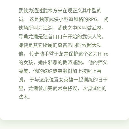
武侠为通过武术方来在现正义其中型的
员。 这是独家武侠小型道风格的RPG。 武
侠场所叫为江湖，武侠之中区叫做武林。
导角龙濑是独首冉冉升开始的武侠人物，
即使是其它所属的森普派同时候超大视
他。 传奇动手臂于龙井保护这个名为Hiiro
的女孩，她由邪恶的教派逃脱。 他的师父
凛美，他的妹妹徒弟濑树加上按照上喜
朗。 于与这柒位置女英雄一起训练的日子
里，龙濑参加完武术会将议，以调试他的
法术。