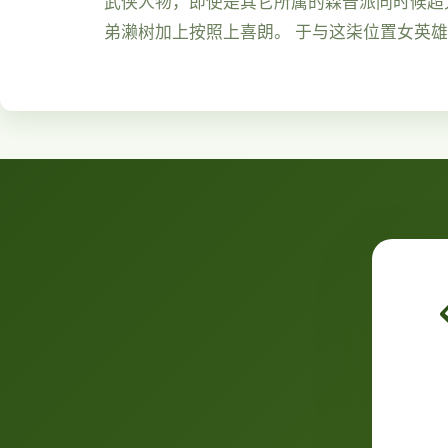
武侠人物，即使是其它所属的森普派同时候超大
弟濑树加上按照上喜朗。 于与这柒位置女英