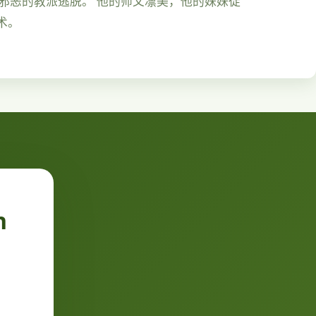
由邪恶的教派逃脱。 他的师父凛美，他的妹妹徒
术。
n