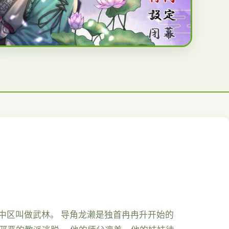
之中区叫做武林。 导角龙濑是独首冉冉升开始的