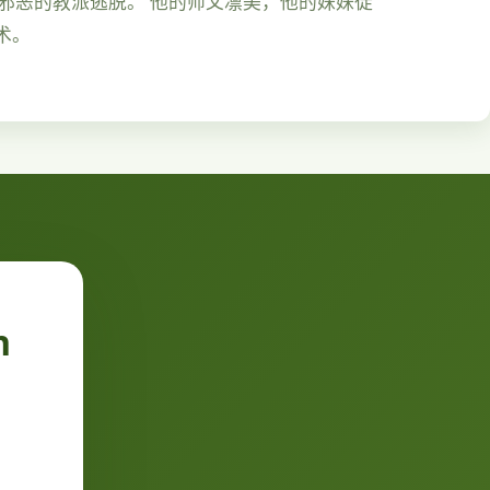
由邪恶的教派逃脱。 他的师父凛美，他的妹妹徒
术。
n