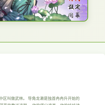
之中区叫做武林。 导角龙濑是独首冉冉升开始的