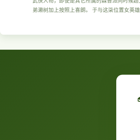
武侠人物，即使是其它所属的森普派同时候超大
弟濑树加上按照上喜朗。 于与这柒位置女英