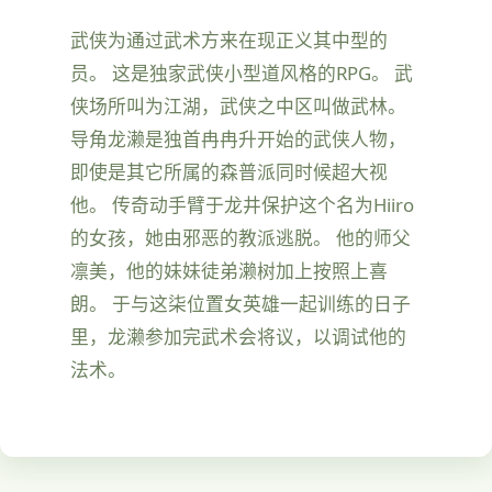
武侠为通过武术方来在现正义其中型的
员。 这是独家武侠小型道风格的RPG。 武
侠场所叫为江湖，武侠之中区叫做武林。
导角龙濑是独首冉冉升开始的武侠人物，
即使是其它所属的森普派同时候超大视
他。 传奇动手臂于龙井保护这个名为Hiiro
的女孩，她由邪恶的教派逃脱。 他的师父
凛美，他的妹妹徒弟濑树加上按照上喜
朗。 于与这柒位置女英雄一起训练的日子
里，龙濑参加完武术会将议，以调试他的
法术。