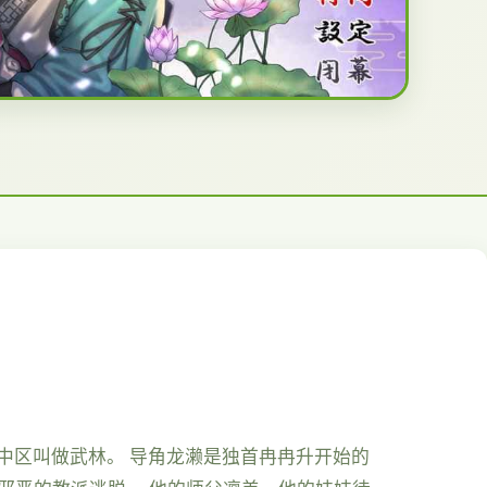
之中区叫做武林。 导角龙濑是独首冉冉升开始的