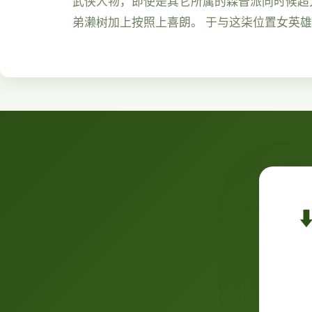
武侠人物，即使是其它所属的森普派同时候超大
弟濑树加上按照上喜朗。 于与这柒位置女英