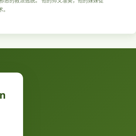
由邪恶的教派逃脱。 他的师父凛美，他的妹妹徒
术。
n