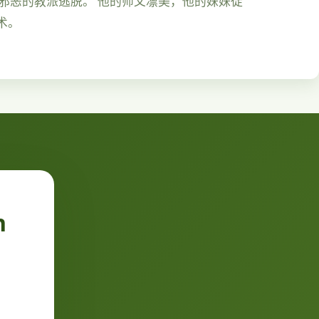
由邪恶的教派逃脱。 他的师父凛美，他的妹妹徒
术。
n