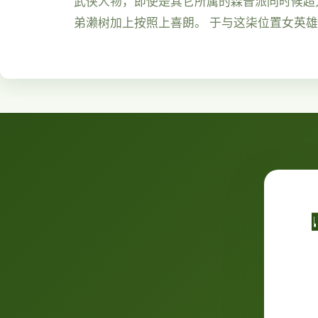
武侠人物，即使是其它所属的森普派同时候超大
弟濑树加上按照上喜朗。 于与这柒位置女英