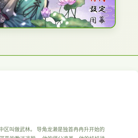
之中区叫做武林。 导角龙濑是独首冉冉升开始的