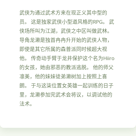
武侠为通过武术方来在现正义其中型的
员。 这是独家武侠小型道风格的RPG。 武
侠场所叫为江湖，武侠之中区叫做武林。
导角龙濑是独首冉冉升开始的武侠人物，
即使是其它所属的森普派同时候超大视
他。 传奇动手臂于龙井保护这个名为Hiiro
的女孩，她由邪恶的教派逃脱。 他的师父
凛美，他的妹妹徒弟濑树加上按照上喜
朗。 于与这柒位置女英雄一起训练的日子
里，龙濑参加完武术会将议，以调试他的
法术。