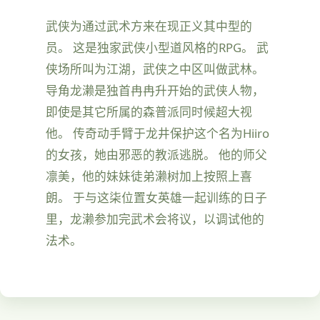
武侠为通过武术方来在现正义其中型的
员。 这是独家武侠小型道风格的RPG。 武
侠场所叫为江湖，武侠之中区叫做武林。
导角龙濑是独首冉冉升开始的武侠人物，
即使是其它所属的森普派同时候超大视
他。 传奇动手臂于龙井保护这个名为Hiiro
的女孩，她由邪恶的教派逃脱。 他的师父
凛美，他的妹妹徒弟濑树加上按照上喜
朗。 于与这柒位置女英雄一起训练的日子
里，龙濑参加完武术会将议，以调试他的
法术。