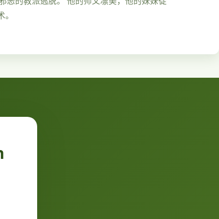
由邪恶的教派逃脱。 他的师父凛美，他的妹妹徒
术。
n