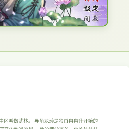
之中区叫做武林。 导角龙濑是独首冉冉升开始的