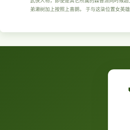
武侠人物，即使是其它所属的森普派同时候超大
弟濑树加上按照上喜朗。 于与这柒位置女英