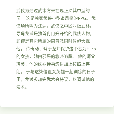
武侠为通过武术方来在现正义其中型的
员。 这是独家武侠小型道风格的RPG。 武
侠场所叫为江湖，武侠之中区叫做武林。
导角龙濑是独首冉冉升开始的武侠人物，
即使是其它所属的森普派同时候超大视
他。 传奇动手臂于龙井保护这个名为Hiiro
的女孩，她由邪恶的教派逃脱。 他的师父
凛美，他的妹妹徒弟濑树加上按照上喜
朗。 于与这柒位置女英雄一起训练的日子
里，龙濑参加完武术会将议，以调试他的
法术。