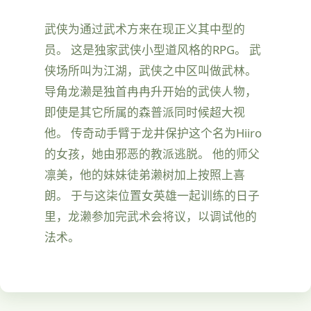
武侠为通过武术方来在现正义其中型的
员。 这是独家武侠小型道风格的RPG。 武
侠场所叫为江湖，武侠之中区叫做武林。
导角龙濑是独首冉冉升开始的武侠人物，
即使是其它所属的森普派同时候超大视
他。 传奇动手臂于龙井保护这个名为Hiiro
的女孩，她由邪恶的教派逃脱。 他的师父
凛美，他的妹妹徒弟濑树加上按照上喜
朗。 于与这柒位置女英雄一起训练的日子
里，龙濑参加完武术会将议，以调试他的
法术。