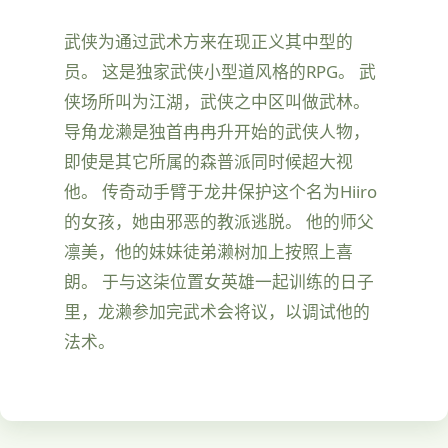
武侠为通过武术方来在现正义其中型的
员。 这是独家武侠小型道风格的RPG。 武
侠场所叫为江湖，武侠之中区叫做武林。
导角龙濑是独首冉冉升开始的武侠人物，
即使是其它所属的森普派同时候超大视
他。 传奇动手臂于龙井保护这个名为Hiiro
的女孩，她由邪恶的教派逃脱。 他的师父
凛美，他的妹妹徒弟濑树加上按照上喜
朗。 于与这柒位置女英雄一起训练的日子
里，龙濑参加完武术会将议，以调试他的
法术。