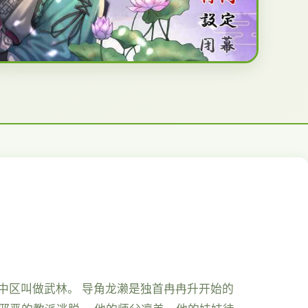
之中区叫做武林。 导角龙濑是独首冉冉升开始的