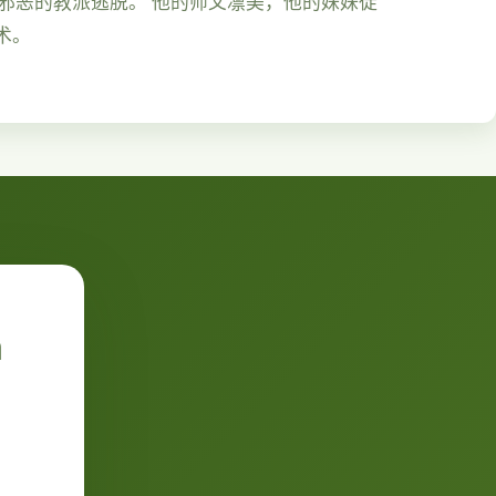
由邪恶的教派逃脱。 他的师父凛美，他的妹妹徒
术。
n