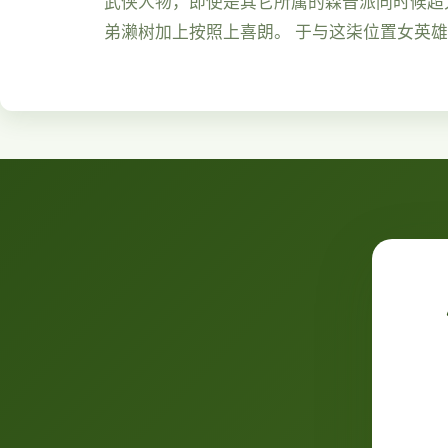
武侠人物，即使是其它所属的森普派同时候超大
弟濑树加上按照上喜朗。 于与这柒位置女英