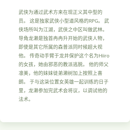
武侠为通过武术方来在现正义其中型的
员。 这是独家武侠小型道风格的RPG。 武
侠场所叫为江湖，武侠之中区叫做武林。
导角龙濑是独首冉冉升开始的武侠人物，
即使是其它所属的森普派同时候超大视
他。 传奇动手臂于龙井保护这个名为Hiiro
的女孩，她由邪恶的教派逃脱。 他的师父
凛美，他的妹妹徒弟濑树加上按照上喜
朗。 于与这柒位置女英雄一起训练的日子
里，龙濑参加完武术会将议，以调试他的
法术。