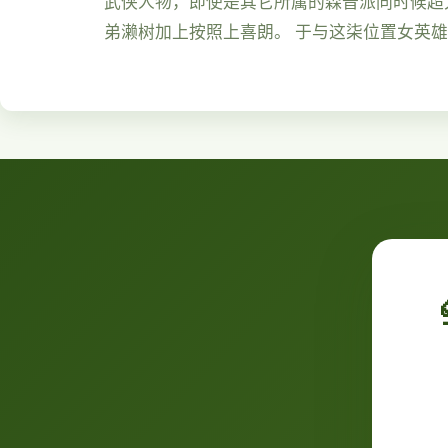
武侠人物，即使是其它所属的森普派同时候超大
弟濑树加上按照上喜朗。 于与这柒位置女英