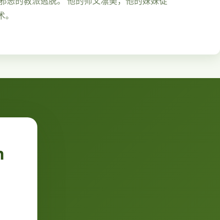
由邪恶的教派逃脱。 他的师父凛美，他的妹妹徒
术。
n