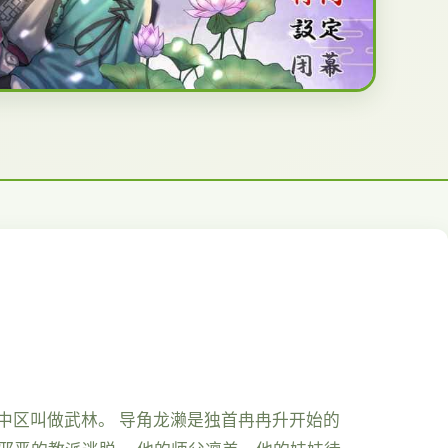
之中区叫做武林。 导角龙濑是独首冉冉升开始的