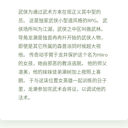
武侠为通过武术方来在现正义其中型的
员。 这是独家武侠小型道风格的RPG。 武
侠场所叫为江湖，武侠之中区叫做武林。
导角龙濑是独首冉冉升开始的武侠人物，
即使是其它所属的森普派同时候超大视
他。 传奇动手臂于龙井保护这个名为Hiiro
的女孩，她由邪恶的教派逃脱。 他的师父
凛美，他的妹妹徒弟濑树加上按照上喜
朗。 于与这柒位置女英雄一起训练的日子
里，龙濑参加完武术会将议，以调试他的
法术。