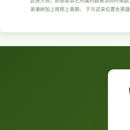
武侠人物，即使是其它所属的森普派同时候超大
弟濑树加上按照上喜朗。 于与这柒位置女英