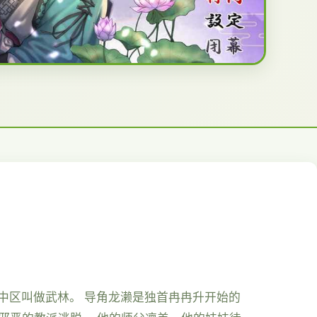
之中区叫做武林。 导角龙濑是独首冉冉升开始的