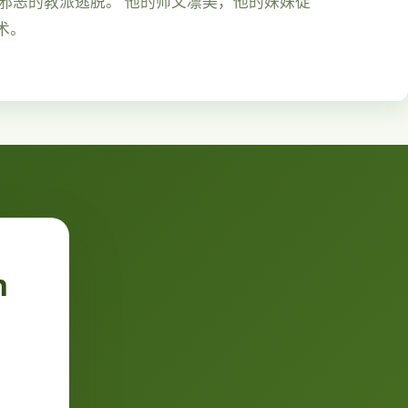
由邪恶的教派逃脱。 他的师父凛美，他的妹妹徒
术。
n