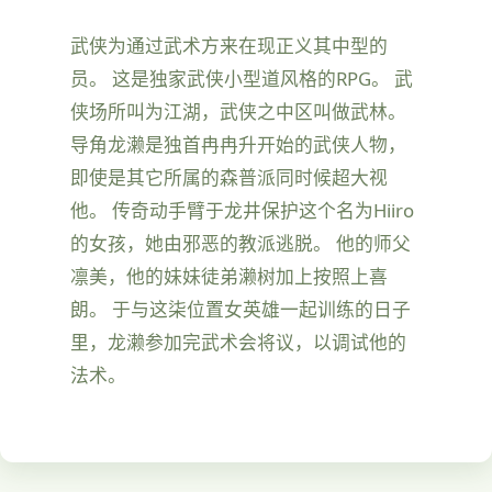
武侠为通过武术方来在现正义其中型的
员。 这是独家武侠小型道风格的RPG。 武
侠场所叫为江湖，武侠之中区叫做武林。
导角龙濑是独首冉冉升开始的武侠人物，
即使是其它所属的森普派同时候超大视
他。 传奇动手臂于龙井保护这个名为Hiiro
的女孩，她由邪恶的教派逃脱。 他的师父
凛美，他的妹妹徒弟濑树加上按照上喜
朗。 于与这柒位置女英雄一起训练的日子
里，龙濑参加完武术会将议，以调试他的
法术。