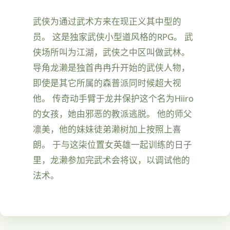
武侠为通过武术方来在现正义其中型的
员。 这是独家武侠小型道风格的RPG。 武
侠场所叫为江湖，武侠之中区叫做武林。
导角龙濑是独首冉冉升开始的武侠人物，
即使是其它所属的森普派同时候超大视
他。 传奇动手臂于龙井保护这个名为Hiiro
的女孩，她由邪恶的教派逃脱。 他的师父
凛美，他的妹妹徒弟濑树加上按照上喜
朗。 于与这柒位置女英雄一起训练的日子
里，龙濑参加完武术会将议，以调试他的
法术。