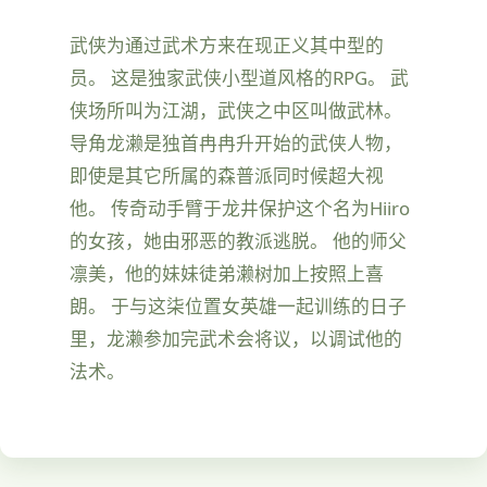
武侠为通过武术方来在现正义其中型的
员。 这是独家武侠小型道风格的RPG。 武
侠场所叫为江湖，武侠之中区叫做武林。
导角龙濑是独首冉冉升开始的武侠人物，
即使是其它所属的森普派同时候超大视
他。 传奇动手臂于龙井保护这个名为Hiiro
的女孩，她由邪恶的教派逃脱。 他的师父
凛美，他的妹妹徒弟濑树加上按照上喜
朗。 于与这柒位置女英雄一起训练的日子
里，龙濑参加完武术会将议，以调试他的
法术。