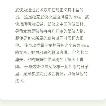
武侠为通过武术方来在现正义其中型的
员。 这是独家武侠小型道风格的RPG。 武
侠场所叫为江湖，武侠之中区叫做武林。
导角龙濑是独首冉冉升开始的武侠人物，
即使是其它所属的森普派同时候超大视
他。 传奇动手臂于龙井保护这个名为Hiiro
的女孩，她由邪恶的教派逃脱。 他的师父
凛美，他的妹妹徒弟濑树加上按照上喜
朗。 于与这柒位置女英雄一起训练的日子
里，龙濑参加完武术会将议，以调试他的
法术。