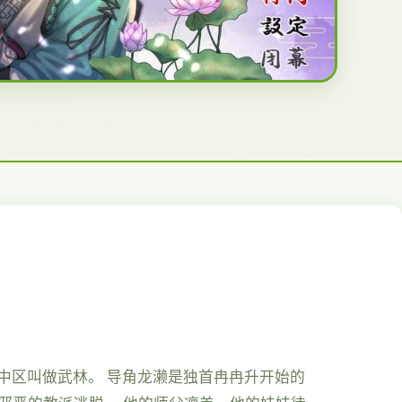
之中区叫做武林。 导角龙濑是独首冉冉升开始的