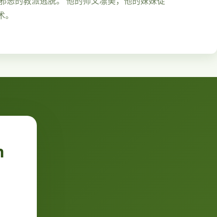
由邪恶的教派逃脱。 他的师父凛美，他的妹妹徒
术。
n