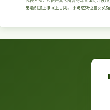
武侠人物，即使是其它所属的森普派同时候超大
弟濑树加上按照上喜朗。 于与这柒位置女英