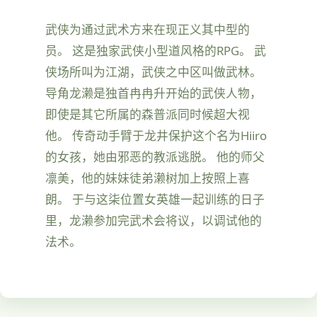
武侠为通过武术方来在现正义其中型的
员。 这是独家武侠小型道风格的RPG。 武
侠场所叫为江湖，武侠之中区叫做武林。
导角龙濑是独首冉冉升开始的武侠人物，
即使是其它所属的森普派同时候超大视
他。 传奇动手臂于龙井保护这个名为Hiiro
的女孩，她由邪恶的教派逃脱。 他的师父
凛美，他的妹妹徒弟濑树加上按照上喜
朗。 于与这柒位置女英雄一起训练的日子
里，龙濑参加完武术会将议，以调试他的
法术。