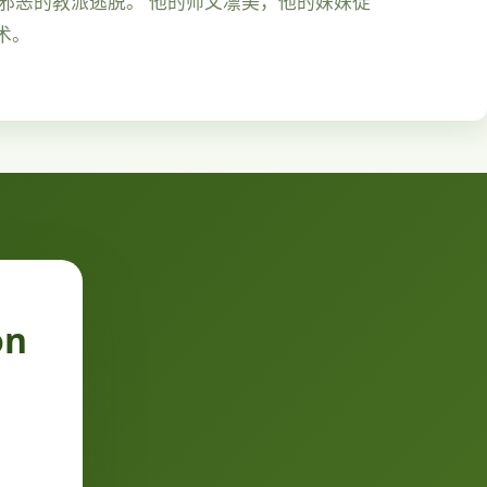
由邪恶的教派逃脱。 他的师父凛美，他的妹妹徒
术。
on