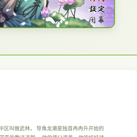
之中区叫做武林。 导角龙濑是独首冉冉升开始的