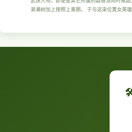
武侠人物，即使是其它所属的森普派同时候超大
弟濑树加上按照上喜朗。 于与这柒位置女英
