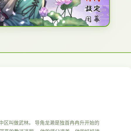
之中区叫做武林。 导角龙濑是独首冉冉升开始的