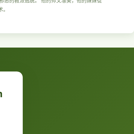
由邪恶的教派逃脱。 他的师父凛美，他的妹妹徒
术。
n