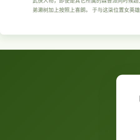
武侠人物，即使是其它所属的森普派同时候超大
弟濑树加上按照上喜朗。 于与这柒位置女英