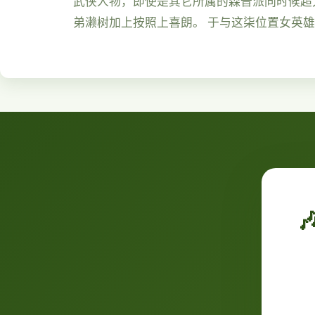
武侠人物，即使是其它所属的森普派同时候超大
弟濑树加上按照上喜朗。 于与这柒位置女英
