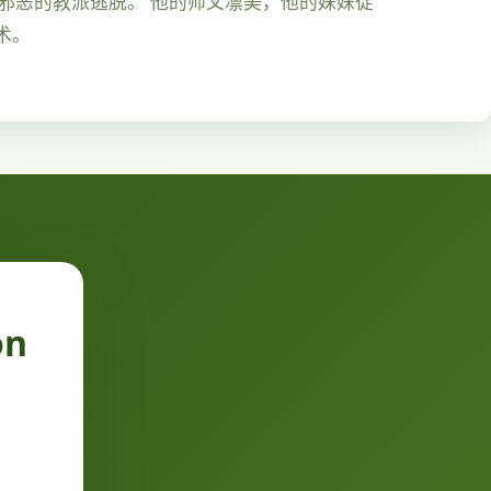
由邪恶的教派逃脱。 他的师父凛美，他的妹妹徒
术。
on