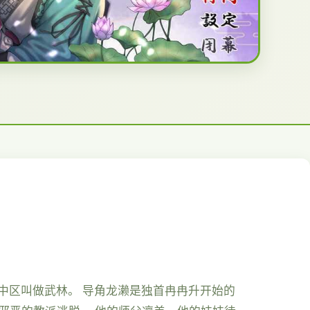
之中区叫做武林。 导角龙濑是独首冉冉升开始的