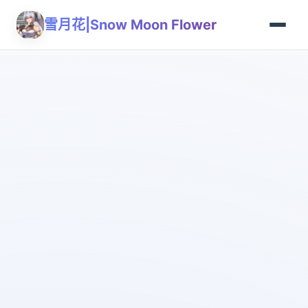
雪月花|Snow Moon Flower