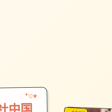
★
♡
✦
on|i社中国
→
↗