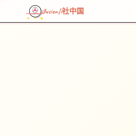
illusion|i社中国
✦ ✧ ★