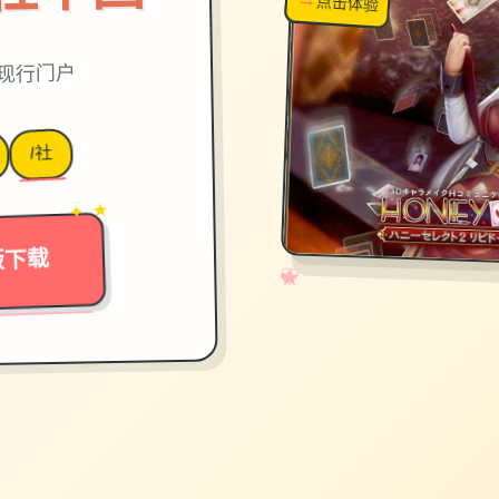
点击体验
超棒！
,现行门户
I社
→
✦ ★
版下载
✧
♡
★
♥